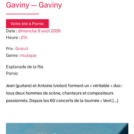
Gaviny — Gaviny
to
refresh
with
Votre été à Pornic
the
Date :
dimanche 9 août 2026
filtered
Heure :
21h
results.
Prix :
Gratuit
Genre :
musique
Esplanade de la Ria
Pornic
Jean (guitare) et Antoine (violon) forment un « véritable » duo :
tous deux hommes de scène, chanteurs et compositeurs
passionnés. Depuis les 60 concerts de la tournée « Vent […]