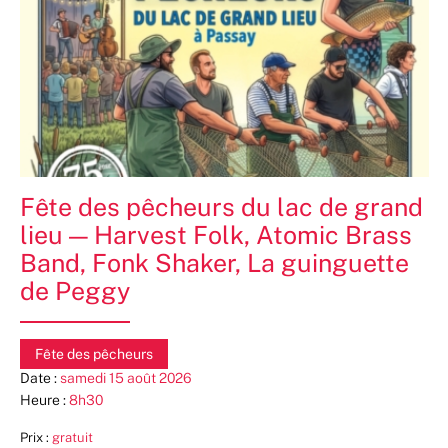
Fête des pêcheurs du lac de grand
lieu — Harvest Folk, Atomic Brass
Band, Fonk Shaker, La guinguette
de Peggy
Fête des pêcheurs
Date :
samedi 15 août 2026
Heure :
8h30
Prix :
gratuit