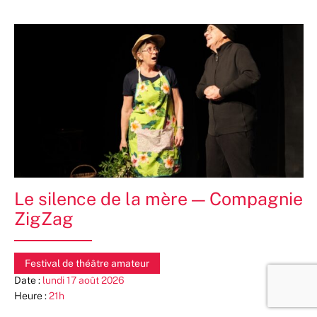
Le silence de la mère — Compagnie
ZigZag
Festival de théâtre amateur
Date :
lundi 17 août 2026
Heure :
21h