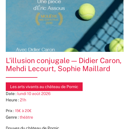
L’illusion conjugale — Didier Caron,
Mehdi Lecourt, Sophie Maillard
Les arts vivants au château de Pornic
Date :
lundi 10 août 2026
Heure :
21h
Prix :
15€ à 20€
Genre :
théâtre
Douves du château de Pornic