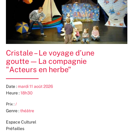
Cristale – Le voyage d’une
goutte — La compagnie
"Acteurs en herbe"
Date :
mardi 11 août 2026
Heure :
18h30
Prix :
/
Genre :
théâtre
Espace Culturel
Préfailles