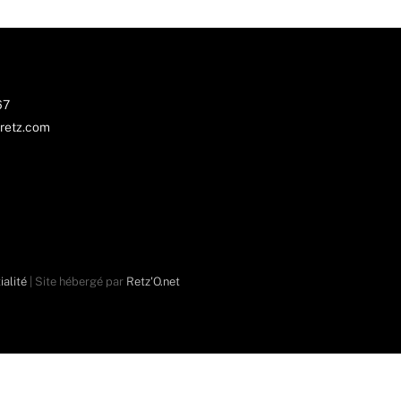
67
retz.com
ialité
| Site hébergé par
Retz'O.net