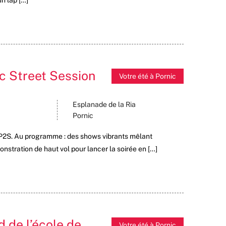
c Street Session
Votre été à Pornic
Esplanade de la Ria
Pornic
e P2S. Au programme : des shows vibrants mêlant
tration de haut vol pour lancer la soirée en […]
 de l’école de
Votre été à Pornic