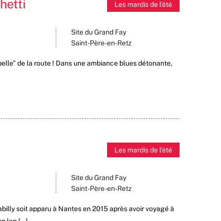
hetti
Les mardis de l'été
Site du Grand Fay
Saint-Père-en-Retz
pelle” de la route ! Dans une ambiance blues détonante,
Les mardis de l'été
Site du Grand Fay
Saint-Père-en-Retz
illy soit apparu à Nantes en 2015 après avoir voyagé à
n lap […]