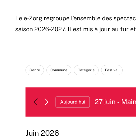
Le e-Zorg regroupe l’ensemble des spectac
saison 2026-2027. Il est mis à jour au fur 
Filters
Changing
Genre
Commune
Catégorie
Festival
any
of
the
form
27 juin
 - 
Main
Aujourd’hui
inputs
Sélectionnez
will
une
cause
date.
the
Juin 2026