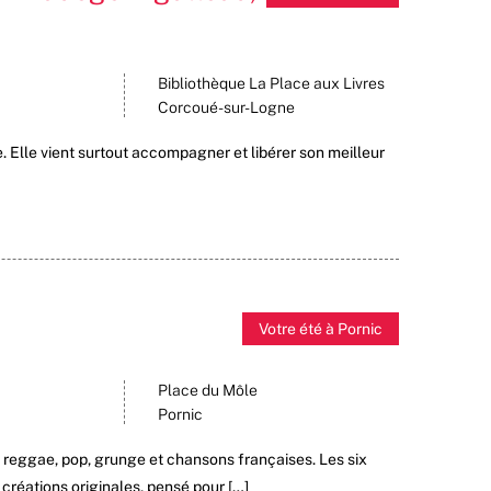
Bibliothèque La Place aux Livres
Corcoué-sur-Logne
ge. Elle vient surtout accompagner et libérer son meilleur
Votre été à Pornic
Place du Môle
Pornic
, reggae, pop, grunge et chansons françaises. Les six
réations originales, pensé pour […]