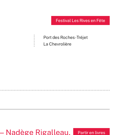
Festival Les Rives en Fête
Port des Roches - Tréjet
La Chevrolière
— Nadège Rigalleau,
Partir en livres