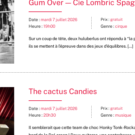
Gum Over — Cie Lombric Spag
Date :
mardi 7 juillet 2026
Prix :
gratuit
Heure :
19h00
Genre :
cirque
Sur un coup de tête, deux huluberlus ont répondu à “la 
ils se mettent à l’épreuve dans des jeux d’équilibres. […]
The cactus Candies
Date :
mardi 7 juillet 2026
Prix :
gratuit
Heure :
20h30
Genre :
musique
Il semblerait que cette team de choc Honky Tonk-Rockab
bord de la DeLorean ! Deux guitares, une contrebasse, u