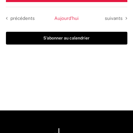
une
date.
Évènements
Évènements
précédents
Aujourd’hui
suivants
S’abonner au calendrier