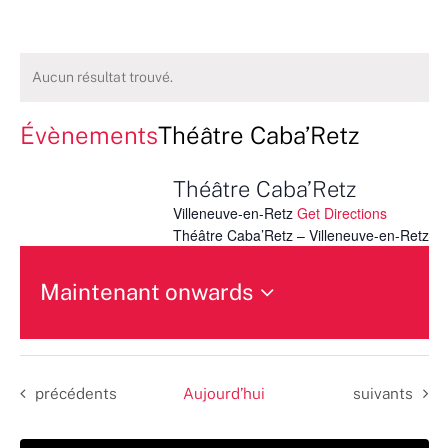
Aucun résultat trouvé.
Évènements
Théâtre Caba’Retz
Théâtre Caba’Retz
Villeneuve-en-Retz
Get Directions
Théâtre Caba’Retz – Villeneuve-en-Retz
Maintenant onwards
Sélectionnez
une
date.
Évènements
Évènements
précédents
Aujourd’hui
suivants