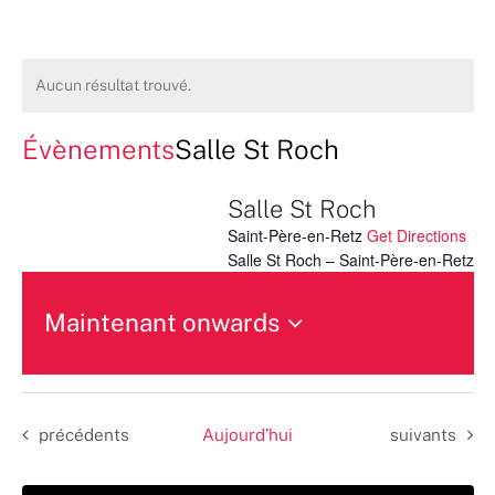
Aucun résultat trouvé.
Évènements
Salle St Roch
Salle St Roch
Saint-Père-en-Retz
Get Directions
Salle St Roch – Saint-Père-en-Retz
Maintenant onwards
Sélectionnez
une
date.
Évènements
Évènements
précédents
Aujourd’hui
suivants