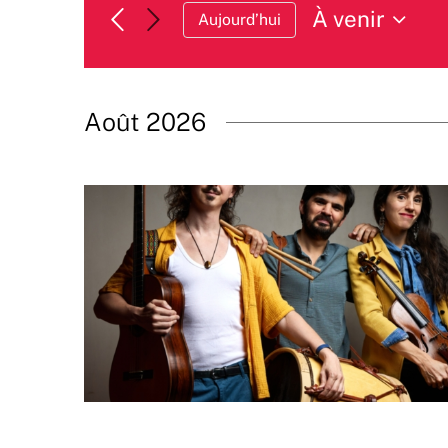
À venir
Aujourd’hui
Sélectionnez
une
date.
Août 2026