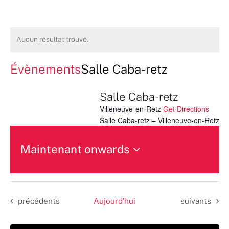
Aucun résultat trouvé.
Évènements
Salle Caba-retz
Salle Caba-retz
Villeneuve-en-Retz
Get Directions
Salle Caba-retz – Villeneuve-en-Retz
Maintenant onwards
Sélectionnez
une
date.
Évènements
Évènements
précédents
Aujourd’hui
suivants