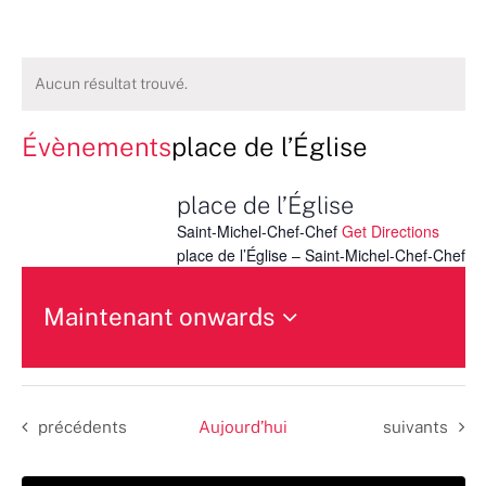
Aucun résultat trouvé.
Évènements
place de l’Église
place de l’Église
Saint-Michel-Chef-Chef
Get Directions
place de l’Église – Saint-Michel-Chef-Chef
Maintenant onwards
Sélectionnez
une
date.
Évènements
Évènements
précédents
Aujourd’hui
suivants