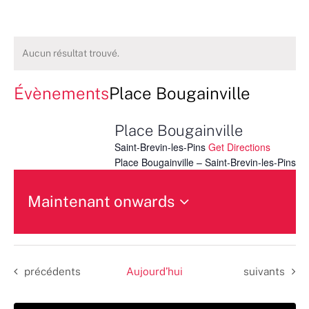
Aucun résultat trouvé.
Évènements
Place Bougainville
Place Bougainville
Saint-Brevin-les-Pins
Get Directions
Place Bougainville – Saint-Brevin-les-Pins
Maintenant onwards
Sélectionnez
une
date.
Évènements
Évènements
précédents
Aujourd’hui
suivants