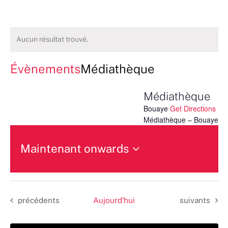
Aucun résultat trouvé.
Évènements
Médiathèque
Médiathèque
Bouaye
Get Directions
Médiathèque – Bouaye
Maintenant onwards
Sélectionnez
une
date.
Évènements
Évènements
précédents
Aujourd’hui
suivants