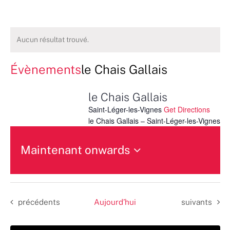
Aucun résultat trouvé.
Évènements
le Chais Gallais
le Chais Gallais
Saint-Léger-les-Vignes
Get Directions
le Chais Gallais – Saint-Léger-les-Vignes
Maintenant onwards
Sélectionnez
une
date.
Évènements
Évènements
précédents
Aujourd’hui
suivants