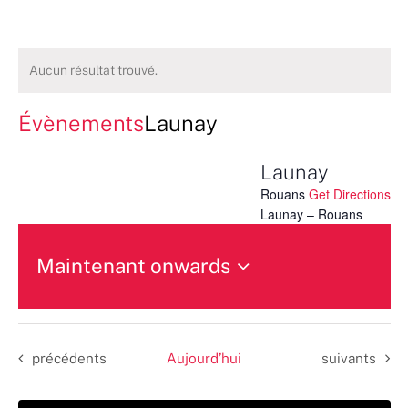
Aucun résultat trouvé.
Évènements
Launay
Launay
Rouans
Get Directions
Launay – Rouans
Maintenant onwards
Sélectionnez
une
date.
Évènements
Évènements
précédents
Aujourd’hui
suivants