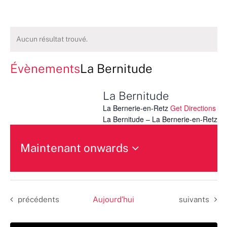
Aucun résultat trouvé.
Évènements
La Bernitude
La Bernitude
La Bernerie-en-Retz
Get Directions
La Bernitude – La Bernerie-en-Retz
Maintenant onwards
Sélectionnez
une
date.
Évènements
Évènements
précédents
Aujourd’hui
suivants