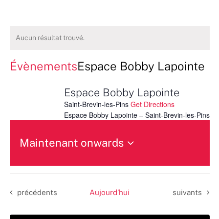
Aucun résultat trouvé.
Évènements
Espace Bobby Lapointe
Espace Bobby Lapointe
Saint-Brevin-les-Pins
Get Directions
Espace Bobby Lapointe – Saint-Brevin-les-Pins
Maintenant onwards
Sélectionnez
une
date.
Évènements
Évènements
précédents
Aujourd’hui
suivants