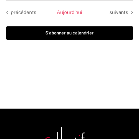
date.
Évènements
Évènements
précédents
Aujourd’hui
suivants
S’abonner au calendrier