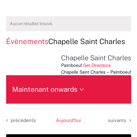
Aucun résultat trouvé.
Évènements
Chapelle Saint Charles
Chapelle Saint Charles
Paimboeuf
Get Directions
Chapelle Saint Charles – Paimboeuf
Maintenant onwards
Sélectionnez
une
date.
Évènements
Évènements
précédents
Aujourd’hui
suivants