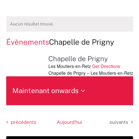
Aucun résultat trouvé.
Évènements
Chapelle de Prigny
Chapelle de Prigny
Les Moutiers-en-Retz
Get Directions
Chapelle de Prigny – Les Moutiers-en-Retz
Maintenant onwards
Sélectionnez
une
date.
Évènements
Évènements
précédents
Aujourd’hui
suivants