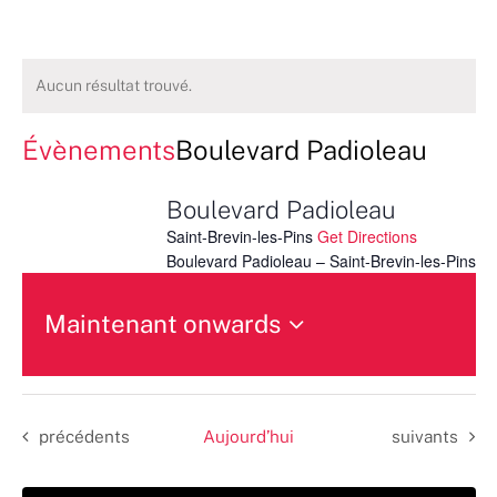
Aucun résultat trouvé.
Évènements
Boulevard Padioleau
Boulevard Padioleau
Saint-Brevin-les-Pins
Get Directions
Boulevard Padioleau – Saint-Brevin-les-Pins
Maintenant onwards
Sélectionnez
une
date.
Évènements
Évènements
précédents
Aujourd’hui
suivants