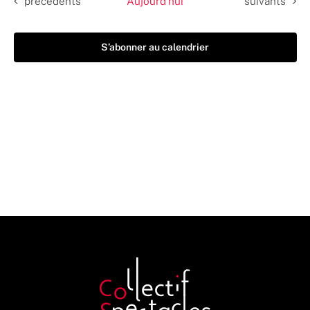
Évènements
Évènements
précédents
Aujourd’hui
suivants
S’abonner au calendrier