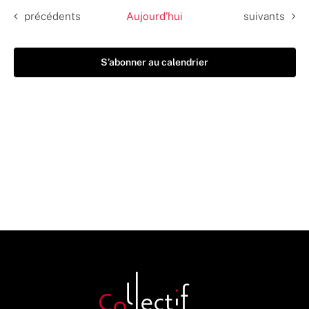
Évènements
Évènements
précédents
Aujourd’hui
suivants
S’abonner au calendrier