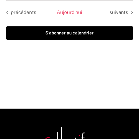
date.
Évènements
Évènements
précédents
Aujourd’hui
suivants
S’abonner au calendrier