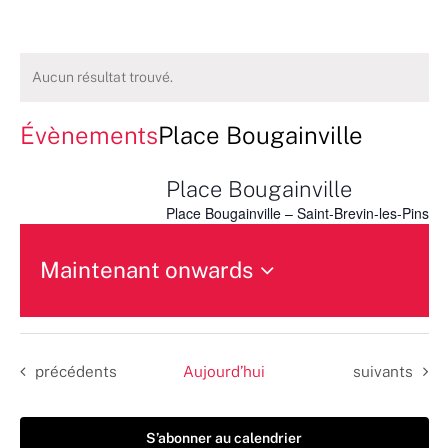
Aucun résultat trouvé.
Évènements
Place Bougainville
Place Bougainville
Place Bougainville – Saint-Brevin-les-Pins
Maintenant onwards
Sélectionnez
une
date.
Évènements
Évènements
précédents
Aujourd’hui
suivants
S’abonner au calendrier