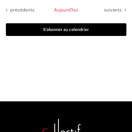
date.
Évènements
Évènements
précédents
Aujourd’hui
suivants
S’abonner au calendrier