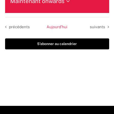
Maintenant onwards
Sélectionnez
une
date.
Évènements
Évènements
précédents
Aujourd’hui
suivants
S’abonner au calendrier