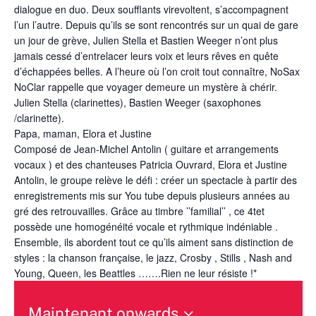
dialogue en duo. Deux soufflants virevoltent, s’accompagnent
l’un l’autre. Depuis qu’ils se sont rencontrés sur un quai de gare
un jour de grève, Julien Stella et Bastien Weeger n’ont plus
jamais cessé d’entrelacer leurs voix et leurs rêves en quête
d’échappées belles. A l’heure où l’on croit tout connaître, NoSax
NoClar rappelle que voyager demeure un mystère à chérir.
Julien Stella (clarinettes), Bastien Weeger (saxophones
/clarinette).
Papa, maman, Elora et Justine
Composé de Jean-Michel Antolin ( guitare et arrangements
vocaux ) et des chanteuses Patricia Ouvrard, Elora et Justine
Antolin, le groupe relève le défi : créer un spectacle à partir des
enregistrements mis sur You tube depuis plusieurs années au
gré des retrouvailles. Grâce au timbre ’’familial’’ , ce 4tet
possède une homogénéité vocale et rythmique indéniable .
Ensemble, ils abordent tout ce qu’ils aiment sans distinction de
styles : la chanson française, le jazz, Crosby , Stills , Nash and
Young, Queen, les Beattles …….Rien ne leur résiste !*
Maintenant onwards