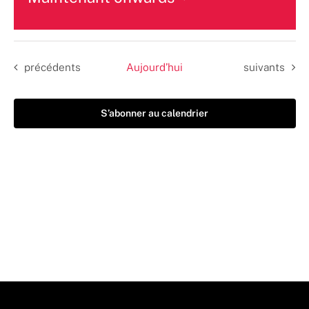
Sélectionnez
une
date.
Évènements
Évènements
précédents
Aujourd’hui
suivants
S’abonner au calendrier