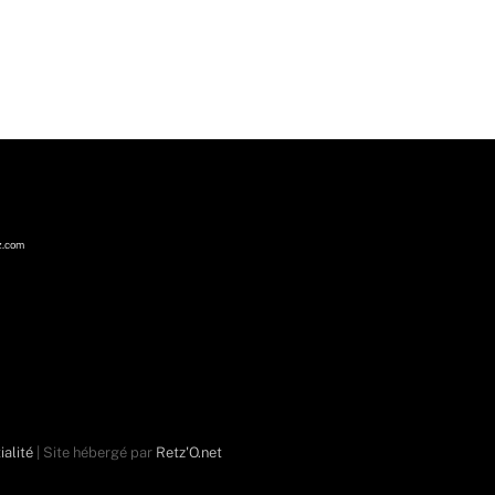
z.com
ialité
| Site hébergé par
Retz'O.net