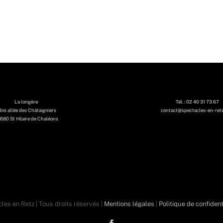
La longère
Tél. : 02 40 31 73 67
 bis allée des Châtaigniers
contact@spectacles-en-ret
680 St Hilaire de Chaléons
les en Retz | Tous droits réservés |
Mentions légales
|
Politique de confident