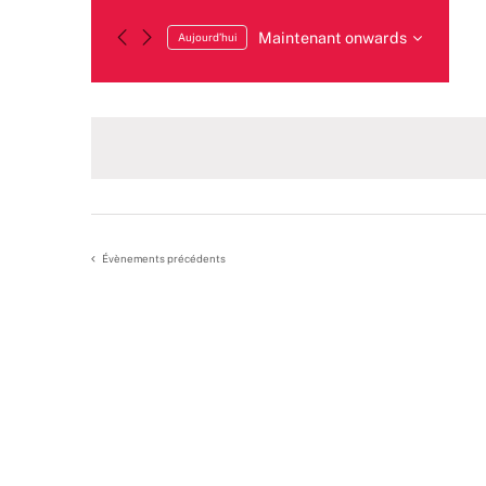
Maintenant onwards
Aujourd’hui
Sélectionnez
une
date.
Évènements
précédents