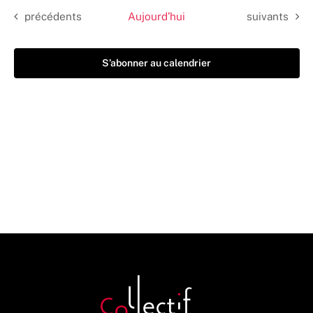
Évènements
Évènements
précédents
Aujourd’hui
suivants
S’abonner au calendrier