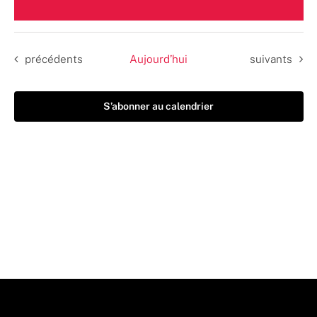
Sélectionnez
une
date.
Évènements
Évènements
précédents
Aujourd’hui
suivants
S’abonner au calendrier