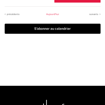
une
date.
Évènements
Évènements
précédents
Aujourd’hui
suivants
S’abonner au calendrier