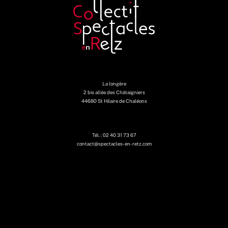
La longère
2 bis allée des Châtaigniers
44680 St Hilaire de Chaléons
Tél. : 02 40 31 73 67
contact@spectacles-en-retz.com