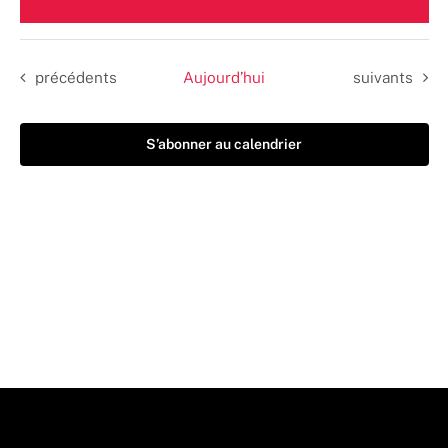
Sélectionnez
une
date.
Évènements
Évènements
précédents
Aujourd’hui
suivants
S’abonner au calendrier