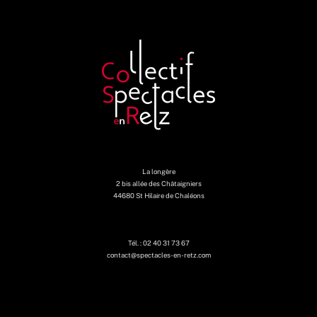
La longère
2 bis allée des Châtaigniers
44680 St Hilaire de Chaléons
Tél. : 02 40 31 73 67
contact@spectacles-en-retz.com