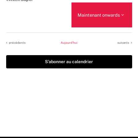
Maintenant onwards
Sélectionnez
une
date.
Évènements
Évènements
précédents
Aujourd’hui
suivants
S’abonner au calendrier