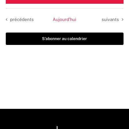
une
date.
Évènements
Évènements
précédents
Aujourd’hui
suivants
S’abonner au calendrier