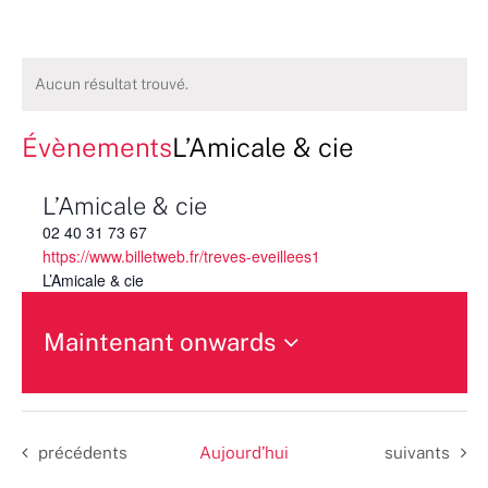
Aucun résultat trouvé.
Évènements
L’Amicale & cie
L’Amicale & cie
02 40 31 73 67
https://www.billetweb.fr/treves-eveillees1
L’Amicale & cie
Maintenant onwards
Sélectionnez
une
date.
Évènements
Évènements
précédents
Aujourd’hui
suivants