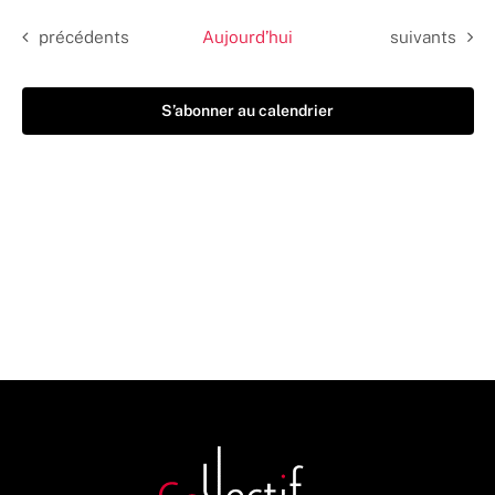
date.
Évènements
Évènements
précédents
Aujourd’hui
suivants
S’abonner au calendrier