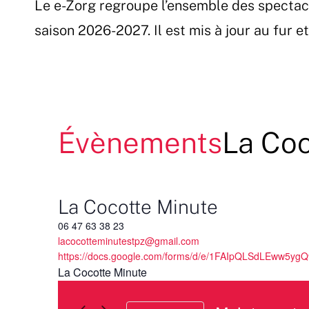
Le e-Zorg regroupe l’ensemble des spectac
Passer
au
saison 2026-2027. Il est mis à jour au fur 
contenu
Évènements
La Coc
La Cocotte Minute
06 47 63 38 23
lacocotteminutestpz@gmail.com
https://docs.google.com/forms/d/e/1FAIpQLSdLEww5y
La Cocotte Minute