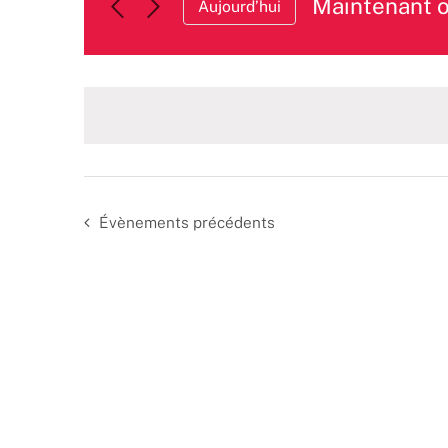
Maintenant 
Aujourd’hui
Sélectionnez
une
date.
Évènements
précédents