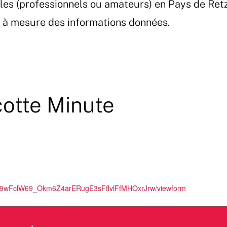
les (professionnels ou amateurs) en Pays de Ret
et à mesure des informations données.
otte Minute
gQ9wFclW69_Okm6Z4arERugE3sFflvlFfMHOxrJrw/viewform