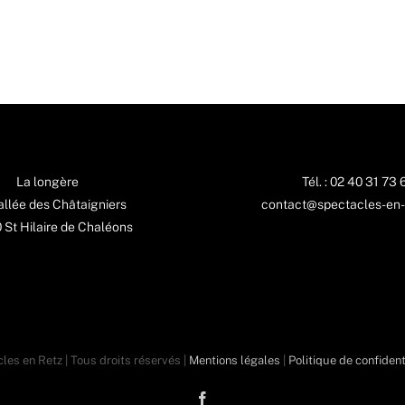
La longère
Tél. : 02 40 31 73 
 allée des Châtaigniers
contact@spectacles-en-
St Hilaire de Chaléons
les en Retz | Tous droits réservés |
Mentions légales
|
Politique de confident
Facebook