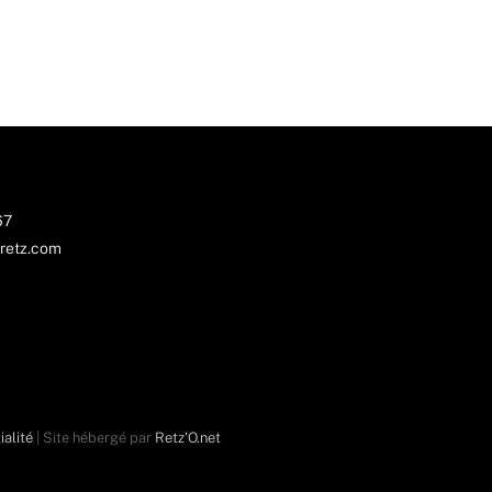
67
retz.com
ialité
| Site hébergé par
Retz'O.net