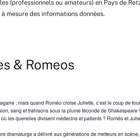
les (professionnels ou amateurs) en Pays de Ret
et à mesure des informations données.
tes & Romeos
garre ; mais quand Roméo croise Juliette, c’est le coup de fou
ion, sang et trahisons sous la plume féconde de Shakespeare !
e où les querelles divisent médecins et patients ? Roméo et Julie
èbre dramaturge a délivré aux générations de metteurs en scène