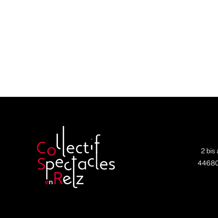
2 bis
44680 