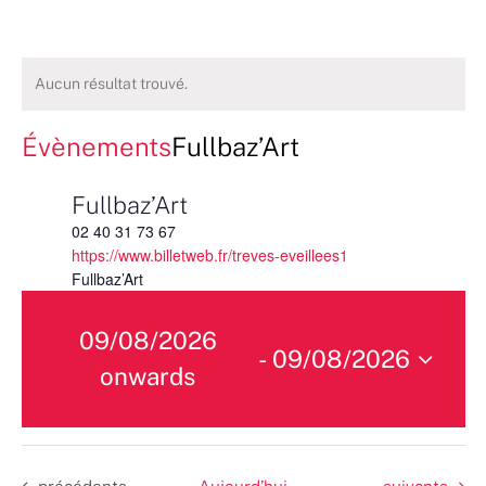
Aucun résultat trouvé.
Évènements
Fullbaz’Art
Fullbaz’Art
02 40 31 73 67
https://www.billetweb.fr/treves-eveillees1
Fullbaz’Art
09/08/2026
 - 
09/08/2026
onwards
Sélectionnez
une
date.
Évènements
Évènements