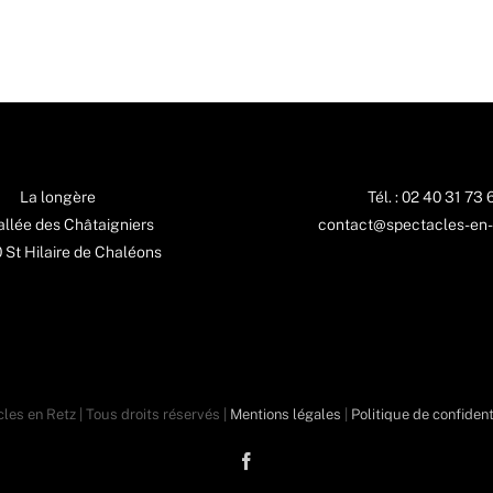
La longère
Tél. : 02 40 31 73 
 allée des Châtaigniers
contact@spectacles-en-
St Hilaire de Chaléons
les en Retz | Tous droits réservés |
Mentions légales
|
Politique de confident
Facebook