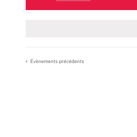
Sélectionnez
une
date.
Évènements
précédents