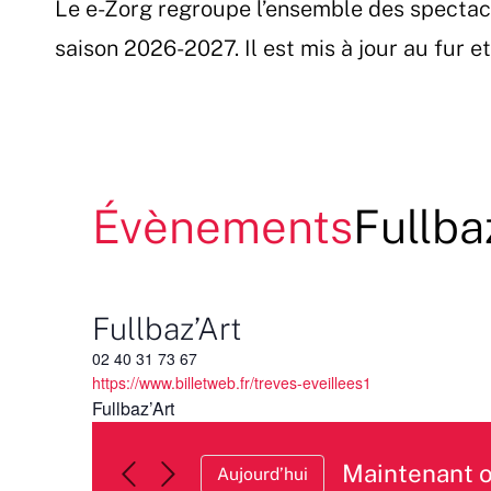
Le e-Zorg regroupe l’ensemble des spectac
Passer
au
saison 2026-2027. Il est mis à jour au fur 
contenu
Évènements
Fullba
Fullbaz’Art
02 40 31 73 67
https://www.billetweb.fr/treves-eveillees1
Fullbaz’Art
Maintenant 
Aujourd’hui