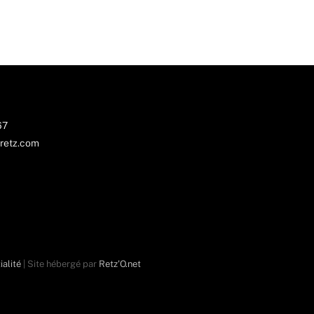
67
retz.com
ialité
| Site hébergé par
Retz'O.net