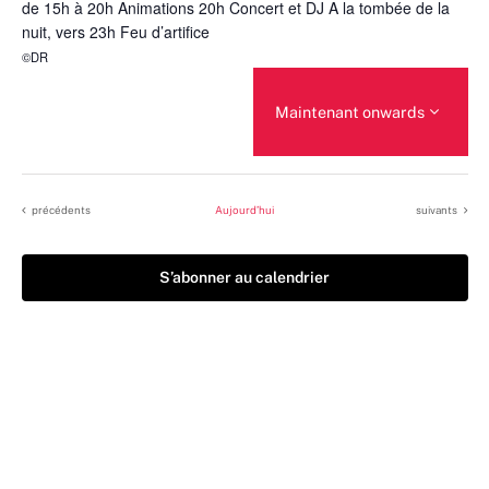
de 15h à 20h Animations 20h Concert et DJ A la tombée de la
nuit, vers 23h Feu d’artifice
©DR
Maintenant onwards
Sélectionnez
une
date.
Évènements
Évènements
précédents
Aujourd’hui
suivants
S’abonner au calendrier