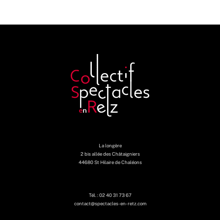
La longère
2 bis allée des Châtaigniers
44680 St Hilaire de Chaléons
Tél. : 02 40 31 73 67
contact@spectacles-en-retz.com