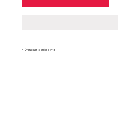
Sélectionnez
une
date.
Évènements
précédents