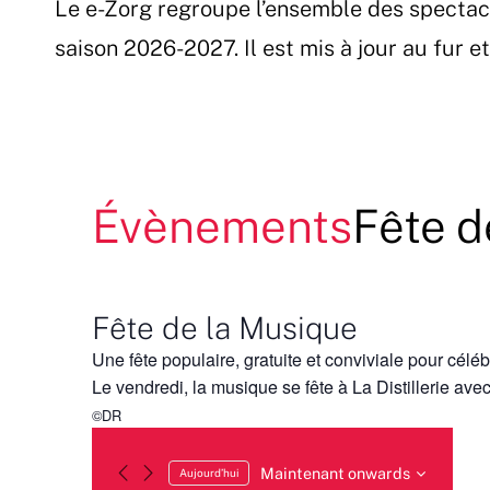
Le e-Zorg regroupe l’ensemble des spectac
Passer
au
saison 2026-2027. Il est mis à jour au fur 
contenu
Évènements
Fête d
Fête de la Musique
Une fête populaire, gratuite et conviviale pour cél
Le vendredi, la musique se fête à La Distillerie a
©DR
Maintenant onwards
Aujourd’hui