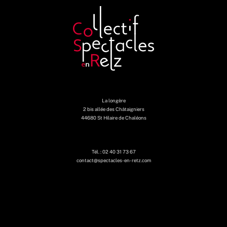
La longère
2 bis allée des Châtaigniers
44680 St Hilaire de Chaléons
Tél. : 02 40 31 73 67
contact@spectacles-en-retz.com