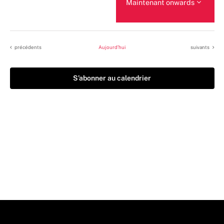
Maintenant onwards
Sélectionnez
une
date.
Évènements
Évènements
précédents
Aujourd’hui
suivants
S’abonner au calendrier