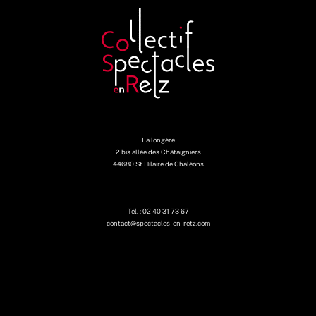
La longère
2 bis allée des Châtaigniers
44680 St Hilaire de Chaléons
Tél. : 02 40 31 73 67
contact@spectacles-en-retz.com