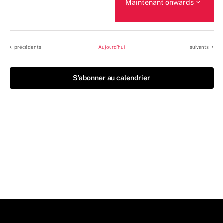
Maintenant onwards
Sélectionnez
une
date.
Évènements
Évènements
précédents
Aujourd’hui
suivants
S’abonner au calendrier