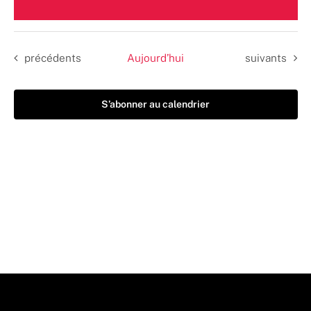
Sélectionnez
une
date.
Évènements
Évènements
précédents
Aujourd’hui
suivants
S’abonner au calendrier