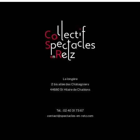
La longère
2 bis allée des Châtaigniers
44680 St Hilaire de Chaléons
Tél. : 02 40 31 73 67
contact@spectacles-en-retz.com