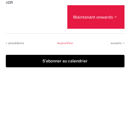
©DR
Maintenant onwards
Sélectionnez
une
date.
Évènements
Évènements
précédents
Aujourd’hui
suivants
S’abonner au calendrier