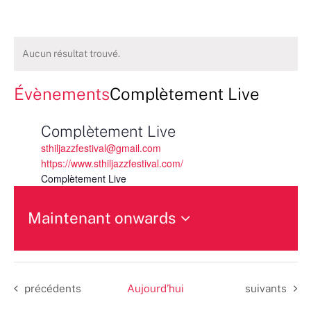
Aucun résultat trouvé.
Évènements
Complètement Live
Complètement Live
sthiljazzfestival@gmail.com
https://www.sthiljazzfestival.com/
Complètement Live
Maintenant onwards
Sélectionnez
une
date.
Évènements
Évènements
précédents
Aujourd’hui
suivants