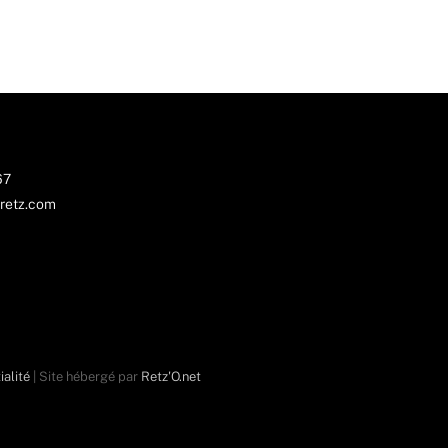
67
retz.com
ialité
| Site hébergé par
Retz'O.net