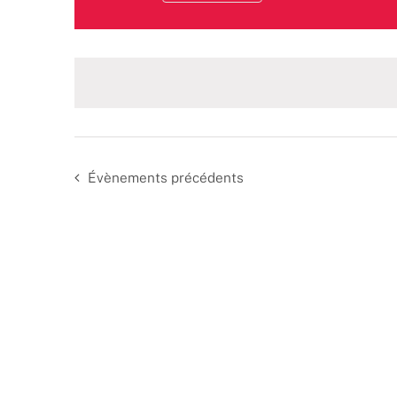
Sélectionnez
une
date.
Évènements
précédents