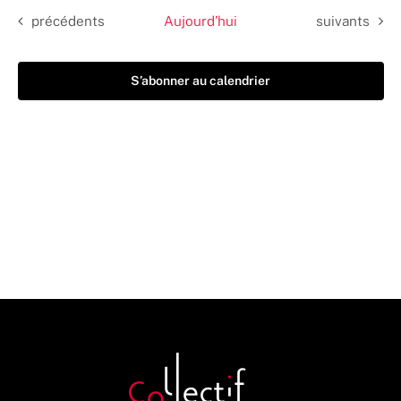
Évènements
Évènements
précédents
Aujourd’hui
suivants
S’abonner au calendrier