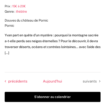
Prix :
15€ à 20€
Genre :
théâtre
Douves du château de Pornic
Pornic
Yvan part en quête d’un mystère : pourquoi la montagne sacrée
a-t-elle perdu ses neiges éternelles ? Pour le découvrir, il devra
traverser déserts, océans et contrées lointaines… avec l’aide des
[…]
Évènements
Évènements
précédents
Aujourd’hui
suivants
S’abonner au calendrier