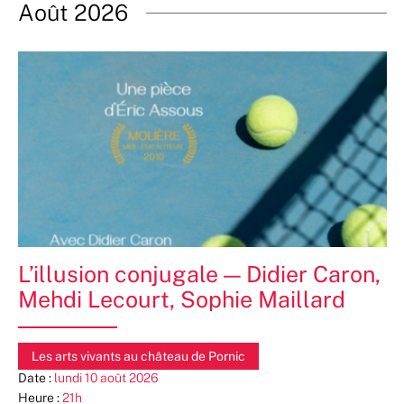
date.
Août 2026
L’illusion conjugale — Didier Caron,
Mehdi Lecourt, Sophie Maillard
Les arts vivants au château de Pornic
Date :
lundi 10 août 2026
Heure :
21h