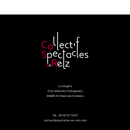
La longère
2 bis allée des Châtaigniers
44680 St Hilaire de Chaléons
Tél. : 02 40 31 73 67
contact@spectacles-en-retz.com