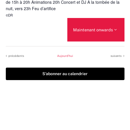
de 15h à 20h Animations 20h Concert et DJ A la tombée de la
nuit, vers 23h Feu d’artifice
©DR
Maintenant onwards
Sélectionnez
une
date.
Évènements
Évènements
précédents
Aujourd’hui
suivants
S’abonner au calendrier